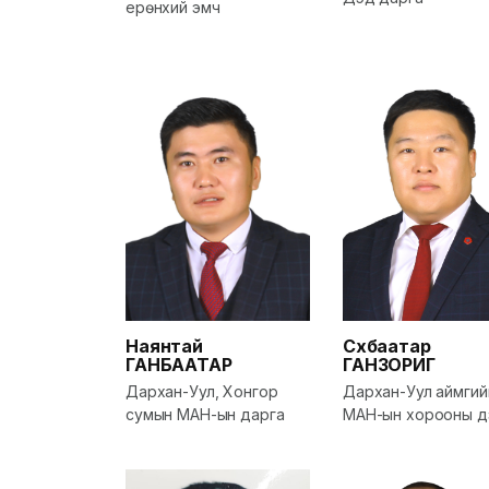
ерөнхий эмч
Наянтай
Сүхбаатар
ГАНБААТАР
ГАНЗОРИГ
Дархан-Уул, Хонгор
Дархан-Уул аймгий
сумын МАН-ын дарга
МАН-ын хорооны д
дарга, аймгийн ИТ
дахь МАН-ын бүлгий
дарга