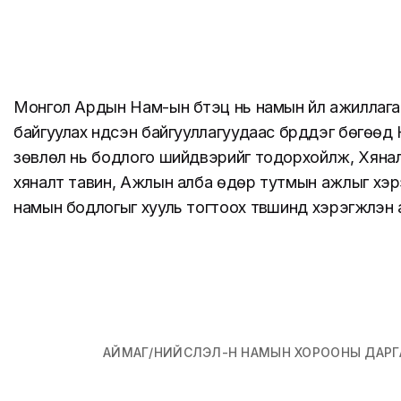
Монгол Ардын Нам-ын бүтэц нь намын үйл ажиллага
байгуулах үндсэн байгууллагуудаас бүрддэг бөгөөд
зөвлөл нь бодлого шийдвэрийг тодорхойлж, Хянал
хяналт тавин, Ажлын алба өдөр тутмын ажлыг хэрэг
намын бодлогыг хууль тогтоох түвшинд хэрэгжүүлэн
АЙМАГ/НИЙСЛЭЛ-Н НАМЫН ХОРООНЫ ДАРГ