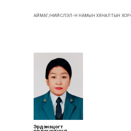
дарга, аймгийн ИТХ
дахь МАН-ын бүлгийн
дарга
АЙМАГ/НИЙСЛЭЛ-Н НАМЫН ХЯНАЛТЫН ХОР
Эрдэнэцогт