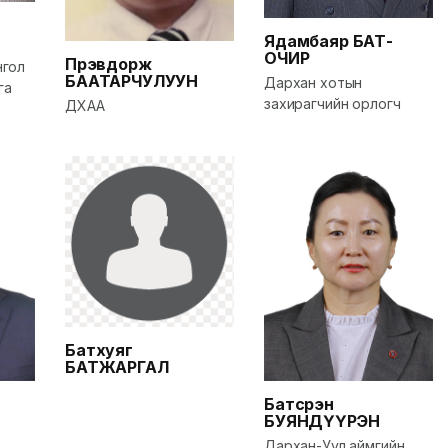
Ядамбаяр
БАТ-
ОЧИР
Пүрэвдорж
нгол
БААТАРЧУЛУУН
Дархан хотын
га
захирагчийн орлогч
ДХАА
Батхуяг
БАТЖАРГАЛ
Батсүрэн
БУЯНДҮҮРЭН
Дархан-Уул аймгийн