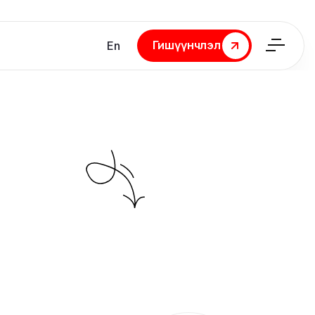
Гишүүнчлэл
En
Гишүүнчлэл