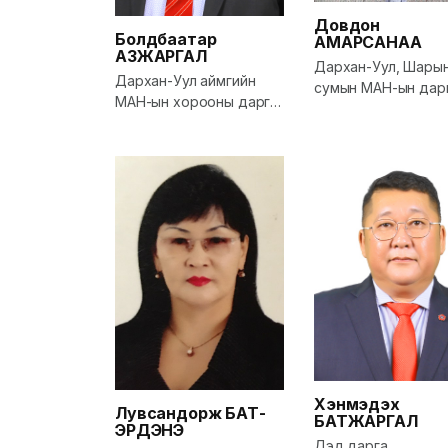
Довдон
Болдбаатар
АМАРСАНАА
АЗЖАРГАЛ
Дархан-Уул, Шары
Дархан-Уул аймгийн
сумын МАН-ын дар
МАН-ын хорооны дарга,
Засаг дарга
Хэнмэдэх
Лувсандорж
БАТ-
БАТЖАРГАЛ
ЭРДЭНЭ
Дэд дарга