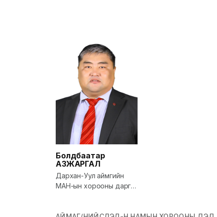
Болдбаатар
АЗЖАРГАЛ
Дархан-Уул аймгийн
МАН-ын хорооны дарга,
Засаг дарга
АЙМАГ/НИЙСЛЭЛ-Н НАМЫН ХОРООНЫ ДЭД 