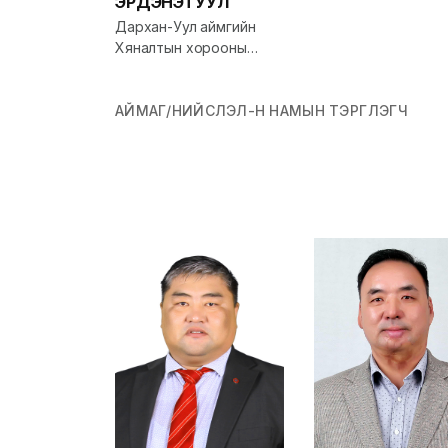
ЭРДЭНЭТУУЛ
Дархан-Уул аймгийн
Хяналтын хорооны
дарга
АЙМАГ/НИЙСЛЭЛ-Н НАМЫН ТЭРГҮҮЛЭГЧ