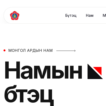
Бүтэц
Нам
М
МОНГОЛ АРДЫН НАМ
Намын
бүтэц