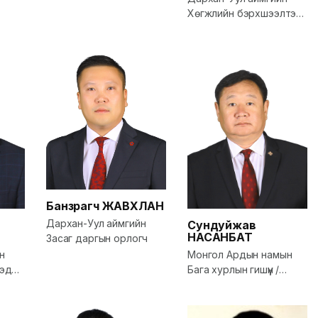
Хөгжлийн бэрхшээлтэй
хүний хөгжлийн төв -
төрийн үйлчилгээний
байгууллагын дарга
Банзрагч
ЖАВХЛАН
Дархан-Уул аймгийн
Сундуйжав
НАСАНБАТ
Засаг даргын орлогч
н
Монгол Ардын намын
эд
Бага хурлын гишүүн /
Х
Дархан-Уул/
н