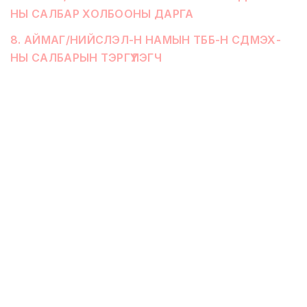
НЫ САЛБАР ХОЛБООНЫ ДАРГА
8
.
АЙМАГ/НИЙСЛЭЛ-Н НАМЫН ТББ-Н СДМЭХ-
НЫ САЛБАРЫН ТЭРГҮҮЛЭГЧ