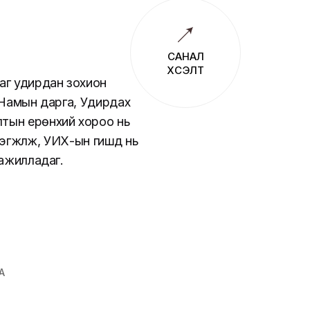
САНАЛ
ХҮСЭЛТ
аг удирдан зохион
 Намын дарга, Удирдах
тын ерөнхий хороо нь
жүүлж, УИХ-ын гишүүд нь
 ажилладаг.
А