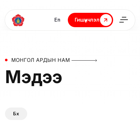
En
Гишүүнчлэл
Гишүүнчлэл
МОНГОЛ АРДЫН НАМ
Мэдээ
Бүх