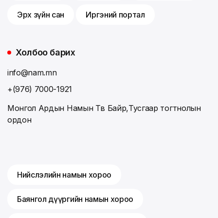
Эрх зүйн сан
Иргэний портал
Холбоо барих
info@nam.mn
+(976) 7000-1921
Монгол Ардын Намын Төв Байр,Тусгаар тогтнолын
ордон
Нийслэлийн намын хороо
Баянгол дүүргийн намын хороо