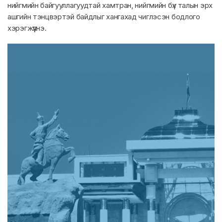
нийгмийн байгууллагуудтай хамтран, нийгмийн бүх талын эрх
ашгийн тэнцвэртэй байдлыг хангахад чиглэсэн бодлого
хэрэгжүүлнэ.