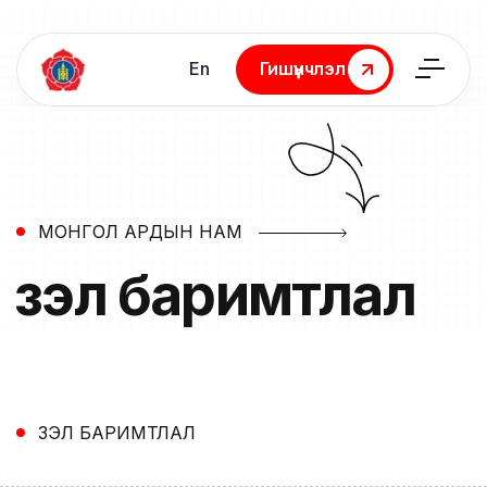
En
Гишүүнчлэл
Гишүүнчлэл
МОНГОЛ АРДЫН НАМ
Үзэл
баримтлал
ҮЗЭЛ БАРИМТЛАЛ