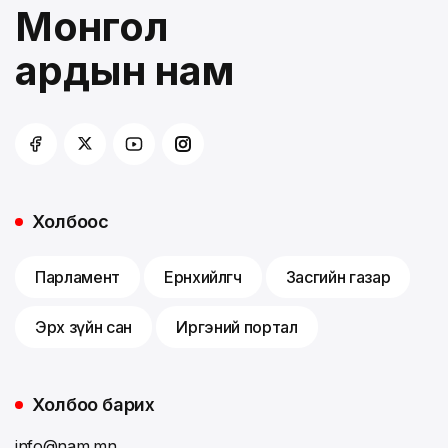
Монгол
ардын нам
Холбоос
Парламент
Ерөнхийлөгч
Засгийн газар
Эрх зүйн сан
Иргэний портал
Холбоо барих
info@nam.mn