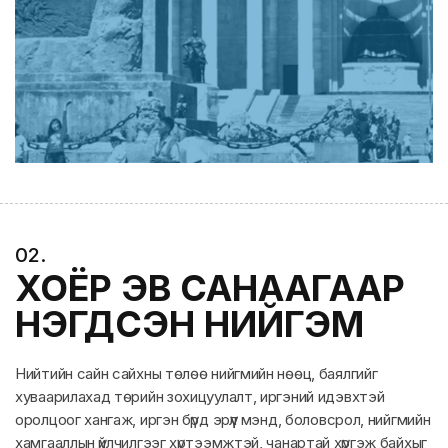
0
2
.
ХОЁР ЭВ САНААГААР
НЭГДСЭН НИЙГЭМ
Нийтийн сайн сайхны төлөө нийгмийн нөөц, баялгийг
хуваарилахад төрийн зохицуулалт, иргэний идэвхтэй
оролцоог хангаж, иргэн бүрд эрүүл мэнд, боловсрол, нийгмийн
хамгааллын үйлчилгээг хүртээмжтэй, чанартай хүргэж байхыг