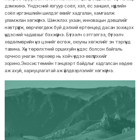
дэмжинэ. Үндэсний язгуур соёл, хэл, ёс заншил, нүүдлийн
соёл иргэншлийн шилдэг өвийг хадгалан, хамгаалж
уламжлан хөгжүүлнэ. Шинжлэх ухаан, инновацын дэвшлийг
нэвтрүүлж, өөрчлөгдөж буй дэлхий ертөнцөд дасан зохицох
үндэсний чадавхыг бэхжүүлнэ. Бүтээлч сэтгэлгээ, бүтээлч
хөдөлмөрийн үнэ цэнийг өсгөж, оюуны хөгжлийг эн тэргүүнд
тавина. Хүн төрөлхтний оршихуйн үндэс болсон байгаль
орчноо унаган төрхөөр нь хойч үедээ өвлүүлэхийг
зорино.Экосистемийн тэнцвэрт байдлыг хадгалсан хөдөө
аж ахуй, хариуцлагатай аж үйлдвэрлэлийг хөгжүүлнэ.