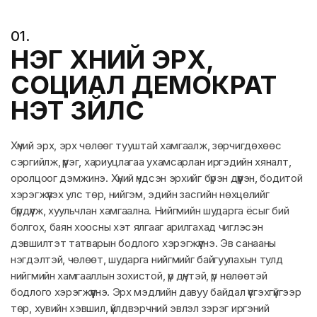
0
1
.
НЭГ ХҮНИЙ ЭРХ,
СОЦИАЛ ДЕМОКРАТ
ҮНЭТ ЗҮЙЛС
Хүний эрх, эрх чөлөөг тууштай хамгаалж, зөрчигдөхөөс
сэргийлж, үүрэг, хариуцлагаа ухамсарлан иргэдийн хяналт,
оролцоог дэмжинэ. Хүний үндсэн эрхийг бүрэн дүүрэн, бодитой
хэрэгжүүлэх улс төр, нийгэм, эдийн засгийн нөхцөлийг
бүрдүүлж, хуульчлан хамгаална. Нийгмийн шударга ёсыг бий
болгох, баян хоосны хэт ялгааг арилгахад чиглэсэн
дэвшилтэт татварын бодлого хэрэгжүүлнэ. Эв санааны
нэгдэлтэй, чөлөөт, шударга нийгмийг байгуулахын тулд
нийгмийн хамгааллын зохистой, үр дүнтэй, үр нөлөөтэй
бодлого хэрэгжүүлнэ. Эрх мэдлийн давуу байдал үүсгэхгүйгээр
төр, хувийн хэвшил, үйлдвэрчний эвлэл зэрэг иргэний