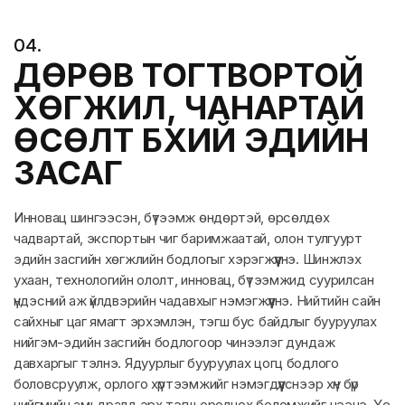
0
4
.
ДӨРӨВ ТОГТВОРТОЙ
ХӨГЖИЛ, ЧАНАРТАЙ
ӨСӨЛТ БҮХИЙ ЭДИЙН
ЗАСАГ
Инновац шингээсэн, бүтээмж өндөртэй, өрсөлдөх
чадвартай, экспортын чиг баримжаатай, олон тулгуурт
эдийн засгийн хөгжлийн бодлогыг хэрэгжүүлнэ. Шинжлэх
ухаан, технологийн ололт, инновац, бүтээмжид суурилсан
үндэсний аж үйлдвэрийн чадавхыг нэмэгжүүлнэ. Нийтийн сайн
сайхныг цаг ямагт эрхэмлэн, тэгш бус байдлыг бууруулах
нийгэм-эдийн засгийн бодлогоор чинээлэг дундаж
давхаргыг тэлнэ. Ядуурлыг бууруулах цогц бодлого
боловсруулж, орлого хүртээмжийг нэмэгдүүлснээр хүн бүр
нийгмийн амьдралд эрх тэгш оролцох боломжийг нээнэ. Үе