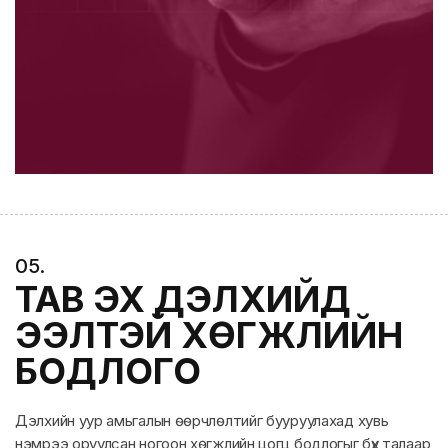
0
5
.
ТАВ ЭХ ДЭЛХИЙД
ЭЭЛТЭЙ ХӨГЖЛИЙН
БОДЛОГО
Дэлхийн уур амьгалын өөрчлөлтийг бууруулахад хувь
нэмрээ оруулсан ногоон хөгжлийн цогц бодлогыг бүх талаар