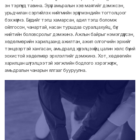
эн тэргүүнд тавина. Эрүүл амьралын хэв маягийг дэмжсэн,
урьдчилан сэргийлэх нийгмийн эрүүл мэндийн тогтолцоог
бэхжүүлнэ. Бүгдийг тэгш хамарсан, адил тэгш боломж
ойлгосон, чанартай, насан туршдаа суралцахуйц, бүх
нийтийн боловсролыг дэмжинэ. Ажлын байрыг нэмэгдүүлсэн,
хөдөлмөрийн харилцаанд ажилтан, ажил олгогчийн эрхийг
тэнцвэртэй хангасан, амьдралд хүрэлцэхүйц цалин хөлс бүхий
зохистой хөдөлмөр эрхлэлтийг дэмжинэ. Хот, хөдөөгийн
харилцан шүтэлцээтэй хөгжлийн бодлого хэрэгжүүлж,
амьдралын чанарын ялгааг бууруулна.