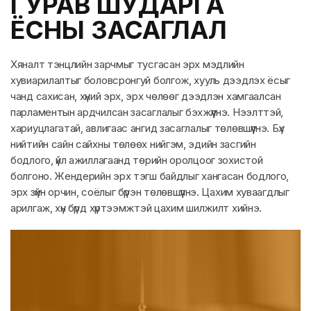
ГУРАВ ШУДАРГА
ЁСНЫ ЗАСАГЛАЛ
Хяналт тэнцлийн зарчмыг тусгасан эрх мэдлийн
хувиарилалтыг боловсронгуй болгож, хууль дээдлэх ёсыг
чанд сахисан, хүний эрх, эрх чөлөөг дээдлэн хамгаалсан
парламентын ардчилсан засаглалыг бэхжүүлнэ. Нээлттэй,
хариуцлагатай, авлигаас ангид засаглалыг төлөвшүүлнэ. Бүх
нийтийн сайн сайхны төлөөх нийгэм, эдийн засгийн
бодлого, үйл ажиллагаанд төрийн оролцоог зохистой
болгоно. Жендерийн эрх тэгш байдлыг хангасан бодлого,
эрх зүйн орчин, соёлыг бүрэн төлөвшүүлнэ. Цахим хуваагдлыг
арилгаж, хүн бүрд хүртээмжтэй цахим шилжилт хийнэ.