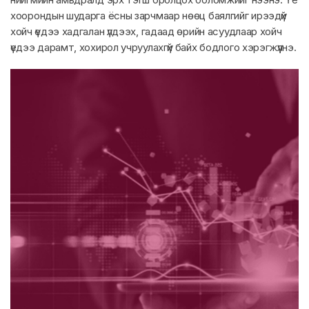
хоорондын шударга ёсны зарчмаар нөөц баялгийг ирээдүй
хойч үедээ хадгалан үлдээх, гадаад өрийн асуудлаар хойч
үедээ дарамт, хохирол учруулахгүй байх бодлого хэрэгжүүлнэ.