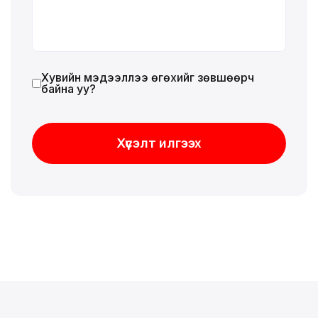
Хувийн мэдээллээ өгөхийг зөвшөөрч
байна уу?
Хүсэлт илгээх
Хүсэлт илгээх