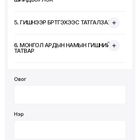
5. ГИШҮҮНЭЭР БҮРТГЭХЭЭС ТАТГАЛЗАХ
6. МОНГОЛ АРДЫН НАМЫН ГИШҮҮНИЙ
ТАТВАР
Овог
Нэр