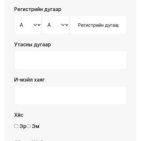
Регистрийн дугаар
Утасны дугаар
И-мэйл хаяг
Хүйс
Эр
Эм