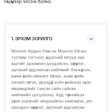
гишүүнээр элсэж болно.
1. ЭРХЭМ ЗОРИЛГО
Монгол Ардын Нам нь Монгол Улсын
тусгаар тогтнол, үндэсний язгуур эрх
ашгийг эрхэмлэн дээдэлсэн, хүмүүнлэг,
иргэний ардчилсан нийгмийг бэхжүүлсэн,
өмнө үеийн амжилт бүтээл, өнөө үеийн
хичээл зүтгэл, ирээдүй хойч үеийнхээ хүсэл
мөрөөдлийг тээсэн сайн сайхан
нийгмийн цогцлооно. Ард түмнийхээ
хүсэл зоригийг илэрхийлэн хамгаалж, улс
орондоо хүмүүнлэг, иргэний ардчилсан