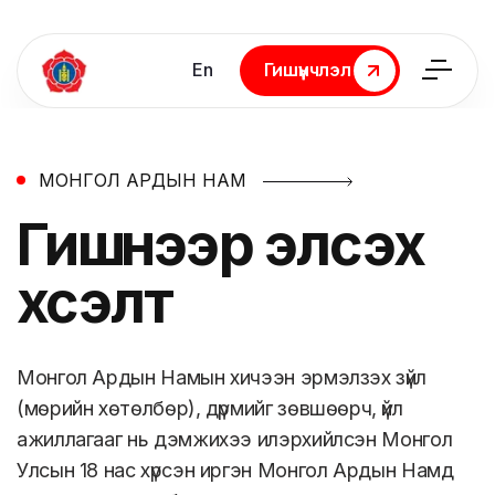
En
Гишүүнчлэл
Гишүүнчлэл
МОНГОЛ АРДЫН НАМ
Гишүүнээр
элсэх
хүсэлт
Монгол Ардын Намын хичээн эрмэлзэх зүйл
(мөрийн хөтөлбөр), дүрмийг зөвшөөрч, үйл
ажиллагааг нь дэмжихээ илэрхийлсэн Монгол
Улсын 18 нас хүрсэн иргэн Монгол Ардын Намд