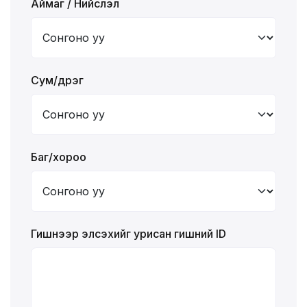
Аймаг / Нийслэл
Сум/дүүрэг
Баг/хороо
Гишүүнээр элсэхийг урисан гишүүний ID