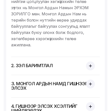
нийгэм цогцлуулан хөгжүүлэхийн төлөө
зүтгэх нь Монгол Ардын Намын ЭРХЭМ
ЗОРИЛГО мөн. Монгол Ардын Нам нь
төрийн болон нутгийн өөрөө удирдах
байгууллагыг байгуулах сонгуульд ялалт
байгуулах буюу олонх болж бодлого,
хөтөлбөрөө хэрэгжүүлэхийн төлөө
ажиллана.
2. ҮЗЭЛ БАРИМТЛАЛ
3. МОНГОЛ АРДЫН НАМД ГИШҮҮНЭЭР
ЭЛСЭХ
4. ГИШҮҮНЭЭР ЭЛСЭХ ХҮСЭЛТИЙГ
ШИЙДВЭРЛЭХ