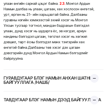
улаан өнгийн сарнай цэцэг байна.
2.3.
Монгол Ардын
Намын далбаа нь улаан, цагаан, хөх хослосон өнгөтэй,
урт, өргөн нь 2:1- ийн харьцаатай байна. Далбааны
гуравны нэгийн хэмжээстэй эхний хэсэг нь Монгол
Улсын тусгаар тогтнол, мандан бадрахын бэлгэдэл
улаан, дунд хэсэг нь шударга ёс, эв нэгдэл, ариун
нандины бэлгэдэл цагаан, төгсгөл хэсэг нь хөгжил
дэвшил, төрт ёсны бэлгэдэл мөнх тэнгэрийн хөх
өнгөтэй байна.
Далбааны төв хэсэг дэх цагаан
дэвсгэрийн дунд Монгол Ардын Намын бэлгэдлийг
байрлуулна.
ГУРАВДУГААР БҮЛЭГ НАМЫН АНХАН ШАТНЫ
БАЙГУУЛЛАГА /НАШБ/
ТАВДУГААР БҮЛЭГ НАМЫН ДЭЭД БАЙГУУЛЛАГА