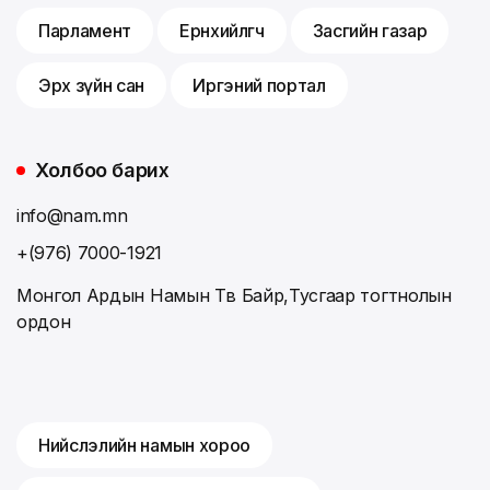
Парламент
Ерөнхийлөгч
Засгийн газар
Эрх зүйн сан
Иргэний портал
Холбоо барих
info@nam.mn
+(976) 7000-1921
Монгол Ардын Намын Төв Байр,Тусгаар тогтнолын
ордон
Нийслэлийн намын хороо