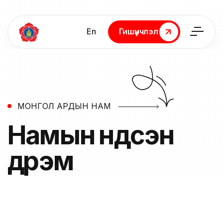
En
Гишүүнчлэл
Гишүүнчлэл
МОНГОЛ АРДЫН НАМ
Намын
үндсэн
дүрэм