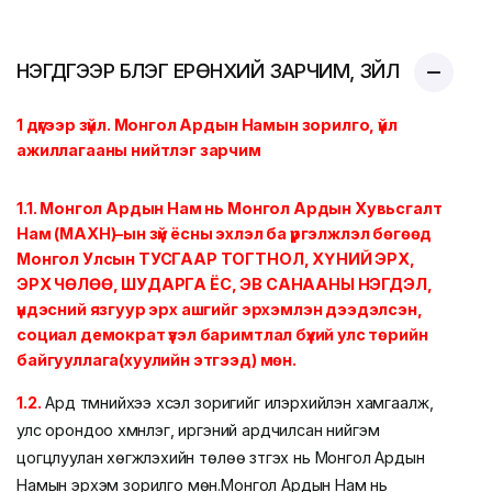
НЭГДҮГЭЭР БҮЛЭГ ЕРӨНХИЙ ЗАРЧИМ, ЗҮЙЛ
1 дүгээр зүйл. Монгол Ардын Намын зорилго,
үйл
ажиллагааны нийтлэг зарчим
1.1. Монгол Ардын Нам нь Монгол Ардын Хувьсгалт
Нам (МАХН)–ын зүй ёсны эхлэл ба үргэлжлэл бөгөөд
Монгол Улсын ТУСГААР ТОГТНОЛ, ХҮНИЙ ЭРХ,
ЭРХ ЧӨЛӨӨ, ШУДАРГА ЁС, ЭВ САНААНЫ НЭГДЭЛ,
үндэсний язгуур эрх ашгийг эрхэмлэн дээдэлсэн,
социал демократ үзэл баримтлал бүхий улс төрийн
байгууллага(хуулийн этгээд) мөн.
1.2.
Ард түмнийхээ хүсэл зоригийг илэрхийлэн хамгаалж,
улс орондоо хүмүүнлэг, иргэний ардчилсан нийгэм
цогцлуулан хөгжүүлэхийн төлөө зүтгэх нь Монгол Ардын
Намын эрхэм зорилго мөн.
Монгол Ардын Нам нь