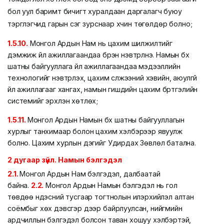
бол уул баримт бичигт хуралдаан даргалагч буюу
тэргүүлэгчид гарын үсэг зурснаар хүчин төгөлдөр болно;
1.5.10.
Монгол Ардын Нам нь цахим шилжилтийг
дэмжиж үйл ажиллагаандаа бүрэн нэвтрүүлнэ. Намын бүх
шатны байгууллага үйл ажиллагаандаа мэдээллийн
технологийг нэвтрүүлэх, цахим сүлжээний хэвийн, аюулгүй
үйл ажиллагааг хангах, намын гишүүдийн цахим бүртгэлийн
системийг эрхлэн хөтлөх;
1.5.11.
Монгол Ардын Намын бүх шатны байгууллагын
хурлыг танхимаар болон цахим хэлбэрээр явуулж
болно. Цахим хурлын дэгийг Удирдах Зөвлөл батална.
2 дугаар зүйл. Намын бэлгэдэл
2.1.
Монгол Ардын Нам бэлгэдэл, далбаатай
байна.
2.2.
Монгол Ардын Намын бэлгэдэл нь гол
төвдөө үндэсний тусгаар тогтнолын илэрхийлэл алтан
соёмбыг хөх дэвсгэр дээр байрлуулсан, нийгмийн
ардчиллын бэлгэдэл болсон таван хошуу хэлбэртэй,