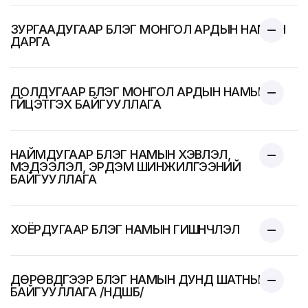
ЗУРГААДУГААР БҮЛЭГ МОНГОЛ АРДЫН НАМЫН
ДАРГА
ДОЛДУГААР БҮЛЭГ МОНГОЛ АРДЫН НАМЫН
ГҮЙЦЭТГЭХ БАЙГУУЛЛАГА
НАЙМДУГААР БҮЛЭГ НАМЫН ХЭВЛЭЛ,
МЭДЭЭЛЭЛ, ЭРДЭМ ШИНЖИЛГЭЭНИЙ
БАЙГУУЛЛАГА
ХОЁРДУГААР БҮЛЭГ НАМЫН ГИШҮҮНЧЛЭЛ
ДӨРӨВДҮГЭЭР БҮЛЭГ НАМЫН ДУНД ШАТНЫ
БАЙГУУЛЛАГА /НДШБ/