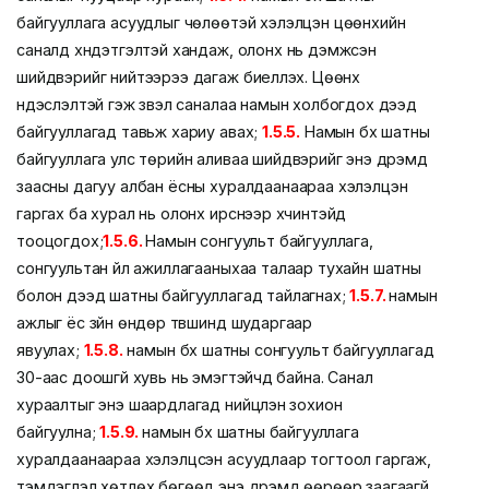
байгууллага асуудлыг чөлөөтэй хэлэлцэн цөөнхийн
саналд хүндэтгэлтэй хандаж, олонх нь дэмжсэн
шийдвэрийг нийтээрээ дагаж биелүүлэх. Цөөнх
үндэслэлтэй гэж үзвэл саналаа намын холбогдох дээд
байгууллагад тавьж хариу авах;
1.5.5.
Намын бүх шатны
байгууллага улс төрийн аливаа шийдвэрийг энэ дүрэмд
заасны дагуу албан ёсны хуралдаанаараа хэлэлцэн
гаргах ба хурал нь олонх ирснээр хүчинтэйд
тооцогдох;
1.5.6.
Намын сонгуульт байгууллага,
сонгуультан үйл ажиллагааныхаа талаар тухайн шатны
болон дээд шатны байгууллагад тайлагнах;
1.5.7.
намын
ажлыг ёс зүйн өндөр түвшинд шударгаар
явуулах;
1.5.8.
намын бүх шатны сонгуульт байгууллагад
30-аас доошгүй хувь нь эмэгтэйчүүд байна. Санал
хураалтыг энэ шаардлагад нийцүүлэн зохион
байгуулна;
1.5.9.
намын бүх шатны байгууллага
хуралдаанаараа хэлэлцсэн асуудлаар тогтоол гаргаж,
тэмдэглэл хөтлөх бөгөөд энэ дүрэмд өөрөөр заагаагүй