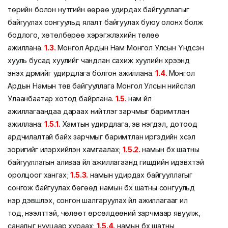
төрийн болон нутгийн өөрөө удирдах байгууллагыг
байгуулах сонгуульд ялалт байгуулах буюу олонх болж
бодлого, хөтөлбөрөө хэрэгжүүлэхийн төлөө
ажиллана.
1.3.
Монгол Ардын Нам Монгол Улсын Үндсэн
хууль бусад хуулийг чандлан сахиж хуулийн хүрээнд
энэхүү дүрмийг удирдлага болгон ажиллана.
1.4.
Монгол
Ардын Намын төв байгууллага Монгол Улсын нийслэл
Улаанбаатар хотод байрлана.
1.5.
нам үйл
ажиллагаандаа дараах нийтлэг зарчмыг баримтлан
ажиллана:
1.5.1.
Хамтын удирдлага, эв нэгдэл, дотоод
ардчилалтай байх зарчмыг баримтлан иргэдийн хүсэл
зоригийг илэрхийлэн хамгаалах;
1.5.2.
намын бүх шатны
байгууллагын аливаа үйл ажиллагаанд гишүүдийн идэвхтэй
оролцоог хангах;
1.5.3.
намын удирдах байгууллагыг
сонгож байгуулах бөгөөд намын бүх шатны сонгуульд
нэр дэвшүүлэх, сонгон шалгаруулах үйл ажиллагааг ил
тод, нээлттэй, чөлөөт өрсөлдөөний зарчмаар явуулж,
саналыг нууцаар хураах;
1.5.4.
намын бүх шатны